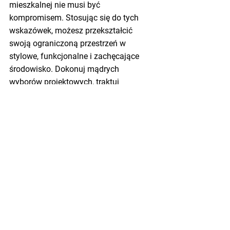
mieszkalnej nie musi być 
kompromisem. Stosując się do tych 
wskazówek, możesz przekształcić 
swoją ograniczoną przestrzeń w 
stylowe, funkcjonalne i zachęcające 
środowisko. Dokonuj mądrych 
wyborów projektowych, traktuj 
priorytetowo meble wielofunkcyjne i 
optymalizuj rozwiązania do 
przechowywania. Przy odrobinie 
kreatywności i przemyślanym 
planowaniu możesz zmaksymalizować 
swoją mniejszą powierzchnię 
mieszkalną i stworzyć przestrzeń, która 
odzwierciedla Twój osobisty styl, 
zapewniając jednocześnie wygodę i 
funkcjonalność.