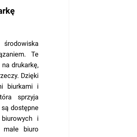
arkę
 środowiska 
ązaniem. Te 
na drukarkę, 
eczy. Dzięki 
 biurkami i 
óra sprzyja 
 są dostępne 
iurowych i 
 małe biuro 