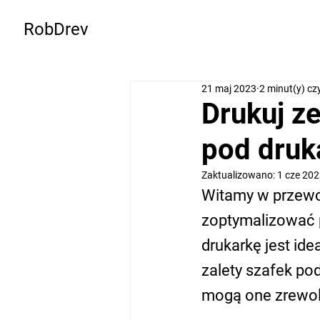
RobDrev
21 maj 2023
2 minut(y) cz
Drukuj ze
pod druk
Zaktualizowano:
1 cze 20
Witamy w przewod
zoptymalizować p
drukarkę jest i
zalety szafek pod
mogą one zrewolu