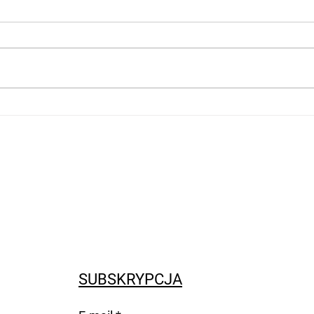
Rola oświetlenia w
Jak 
minimalistycznych wnętrzach
niep
industrialnych
krok
mini
SUBSKRYPCJA