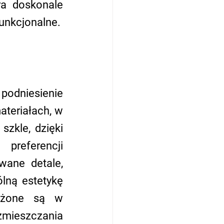
a doskonale 
funkcjonalne.
odniesienie 
teriałach, w 
kle, dzięki 
referencji 
ane detale, 
lną estetykę 
ażone są w 
zmieszczania 