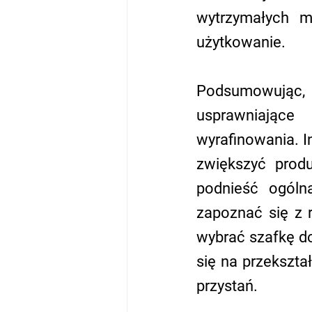
wytrzymałych ma
użytkowanie.
Podsumowując, s
usprawniające 
wyrafinowania. I
zwiększyć produ
podnieść ogóln
zapoznać się z 
wybrać szafkę do 
się na przekszta
przystań.