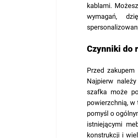
kablami. Możesz
wymagań, dzi
spersonalizowan
Czynniki do 
Przed zakupem s
Najpierw należy
szafka może po
powierzchnią, w 
pomyśl o ogólnym
istniejącymi me
konstrukcji i wi