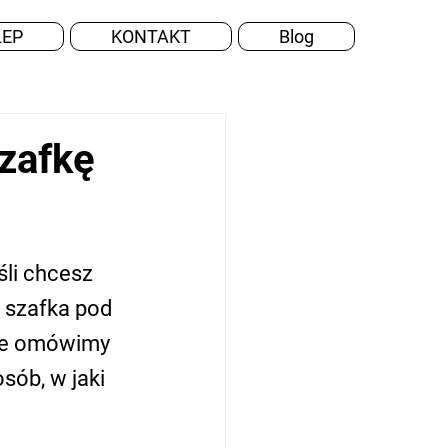
LEP
KONTAKT
Blog
szafkę
li chcesz 
 szafka pod 
ule omówimy 
sób, w jaki 