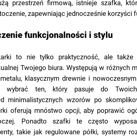
ą przestrzeń firmową, istnieje szafka, któr
toczenie, zapewniając jednocześnie korzyści 
zenie funkcjonalności i stylu
arki to nie tylko praktyczność, ale także p
zualnej Twojego biura. Występują w różnych ma
metalu, klasycznym drewnie i nowoczesnym sz
wybrać ten, który pasuje do Twoich p
 Od minimalistycznych wzorów po skomplikow
rki oferują mnóstwo opcji, aby poprawić ogó
boczej. Ponadto szafki te często wypos
nty, takie jak regulowane półki, systemy ro