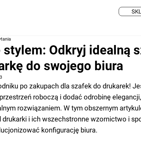
SK
ytania
 stylem: Odkryj idealną 
arkę do swojego biura
23
niku po zakupach dla szafek do drukarek! Jeś
rzestrzeń roboczą i dodać odrobinę elegancji,
dealnym rozwiązaniem. W tym obszernym artyk
 drukarki i ich wszechstronne wzornictwo i spo
cjonizować konfigurację biura. 