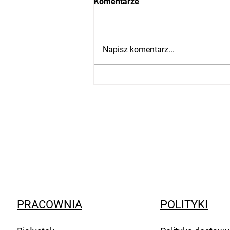
Komentarze
Napisz komentarz...
Jak wykorzystać małą
powierzchnię mieszkalną?
PRACOWNIA
POLITYKI