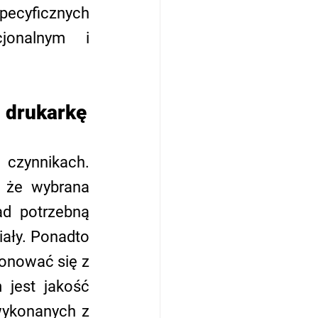
ecyficznych 
onalnym i 
d drukarkę
czynnikach. 
 że wybrana 
d potrzebną 
ały. Ponadto 
onować się z 
jest jakość 
wykonanych z 