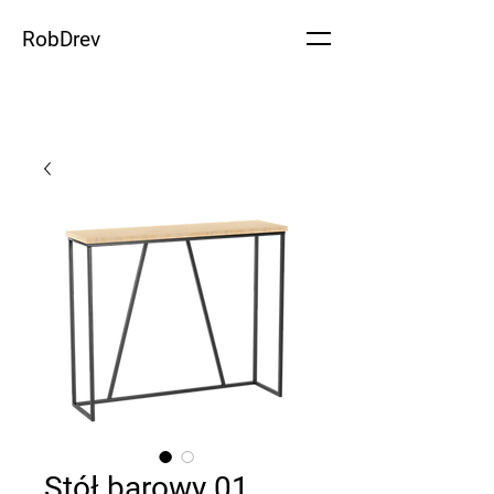
RobDrev
Stół barowy 01