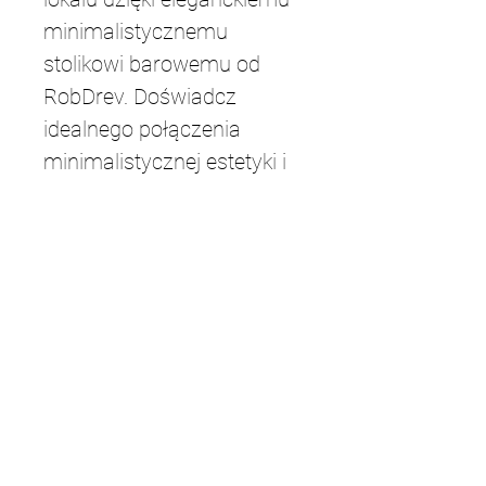
minimalistycznemu 
stolikowi barowemu od 
RobDrev. Doświadcz 
idealnego połączenia 
minimalistycznej estetyki i 
funkcjonalnego designu, 
wykonanego z najwyższą 
starannością i dbałością o 
szczegóły. Zamów już dziś 
i przekształć swoją 
przestrzeń w stylową oazę 
relaksu i rozrywki.
Długość