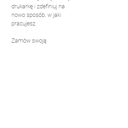
drukarkę i zdefiniuj na 
nowo sposób, w jaki 
pracujesz.
Zamów swoją 
minimalistyczną szafkę na 
drukarkę już dziś i odkryj 
idealną równowagę 
funkcjonalności i estetyki 
dla swojego biura.
Długość
45 cm
Szerokość