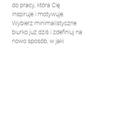
do pracy, która Cię 
inspiruje i motywuje. 
Wybierz minimalistyczne 
biurko już dziś i zdefiniuj na 
nowo sposób, w jaki 
pracujesz.
Długość blatu
140cm
Szerokość blatu
70cm
Wysokość biurka
75cm